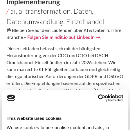
Implementierung
/
ai
,
ai transformation
,
Daten
,
Datenumwandlung
,
Einzelhandel
🔵 Bleiben Sie auf dem Laufenden über KI & Daten für Ihre
Branche –
Folgen Sie mindit.io auf LinkedIn →.
Dieser Leitfaden befasst sich mit der häufigsten
Herausforderung, vor der CDO und CTO bei DACH
Omnichannel-Einzelhändlern im Jahr 2026 stehen: Wie
kann man echte KI-Fähigkeiten aufbauen und gleichzeitig
die regulatorischen Anforderungen der GDPR und DSGVO
erfüllen. Die Empfehlungen basieren auf dem spezifischen
regulatorischen Kontext der DACH-Region (Deutschland,
Schweiz, Österreich) und den praktischen Gegebenheiten
von Unternehmen, die neben ehrgeizigen KI-
Transformationsprogrammen eine bestehende
Infrastruktur verwalten.
This website uses cookies
We use cookies to personalise content and ads, to