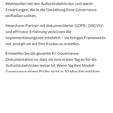
Wohlwollen bei den Aufsichtsbehörden und weckt
Erwartungen, die in die Gestaltung Ihrer Governance
einfließen sollten.
Nearshore-Partner mit dokumentierter GDPR-, DSGVO-
und ePrivacy-Erfahrung verkürzen die
Implementierungszeit erheblich – sie bringen Frameworks
mit, anstatt sie auf Ihre Kosten zu erstellen.
Entwerfen Sie die gesamte KI-Governance-
Dokumentation so, dass sie vom ersten Tag an für die
Aufsichtsbehörden lesbar ist. Wenn Sie Ihre Modell-
Governance einem Prüfer nicht in 10 Minuten erklären
können, haben Sie eine Compliance-Lücke.
Fazit
KI-Personalisierung ist die KI-Investition mit dem
höchsten ROI, die dem Omnichannel-Einzelhandel in
DACH im Jahr 2026 zur Verfügung steht. Die Technologie