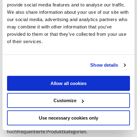
Die Personalisierungslücke:
provide social media features and to analyse our traffic.
DACH-Einzelhändler im
We also share information about your use of our site with
our social media, advertising and analytics partners who
Vergleich zu digital-nativen
may combine it with other information that you’ve
provided to them or that they’ve collected from your use
Wettbewerbern
of their services.
Amazon und Zalando haben die Erwartungen der Kunden
an die Personalisierung so hoch geschraubt, dass die
regelbasierten Empfehlungsmaschinen, die immer noch
Show details
von der Mehrheit der Omnichannel-Händler in DACH
eingesetzt werden, nicht mithalten können. Der
Allow all cookies
Unterschied ist messbar: KI-gestützte
Empfehlungsmaschinen liefern 25-35% höhere
Customize
Konversionsraten als regelbasierte Systeme bei gleichem
Traffic. Dynamische Personalisierung auf der Grundlage
von Echtzeit-Verhaltenssignalen führt zu einer 40-60%
Use necessary cookies only
besseren Konversion als Targeting auf Segmentebene für
hochfrequentierte Produktkategorien.