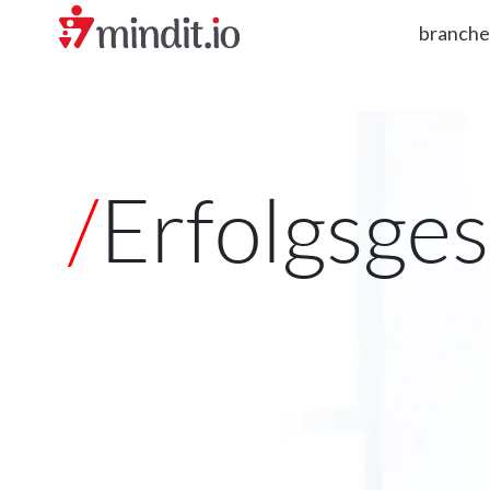
branch
/
Erfolgsge