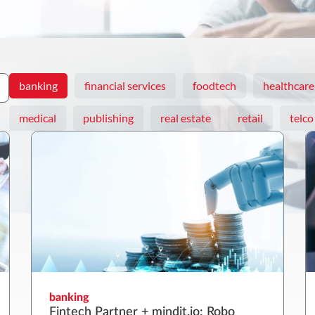
banking
financial services
foodtech
healthcare
medical
publishing
real estate
retail
telco
banking
Fintech Partner + mindit.io: Robo