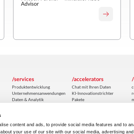
Advisor
/services
/accelerators
Produktentwicklung
Chat mit Ihren Daten
c
Unternehmensanwendungen
KI-Innovationstrichter
r
Daten & Analytik
Pakete
m
Künstliche Intelligenz
m
Integrationslösungen
m
s
Wartung & Unterstützung
Cloud & Infrastruktur-
ise content and ads, to provide social media features and to anal
Dienstleistungen
about your use of our site with our social media, advertising and