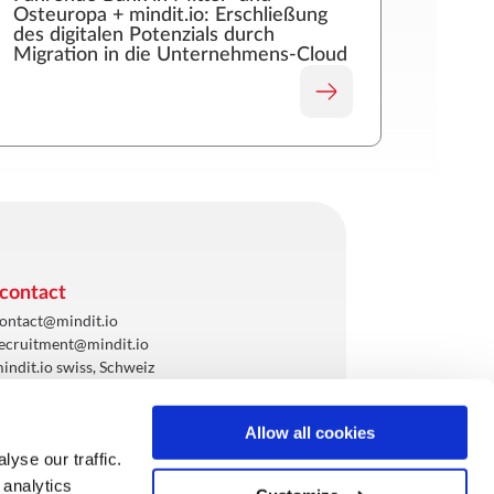
Osteuropa + mindit.io: Erschließung
des digitalen Potenzials durch
Migration in die Unternehmens-Cloud
/contact
ontact@mindit.io
ecruitment@mindit.io
indit.io swiss, Schweiz
indit.io gmbh, Deutschland
indit.io, Rumänien
Allow all cookies
yse our traffic.
 analytics