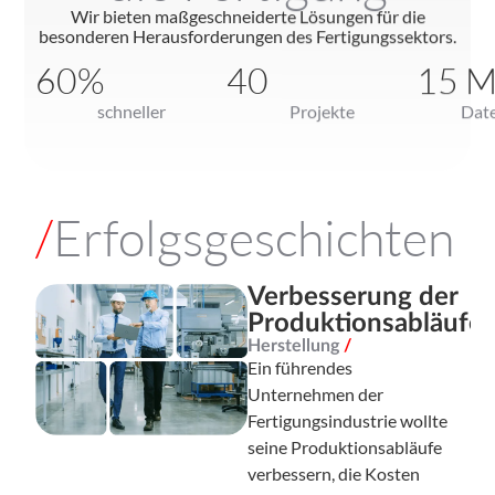
Wir bieten maßgeschneiderte Lösungen für die
besonderen Herausforderungen des Fertigungssektors.
60%
40
15
M
schneller
Projekte
Dat
/
Erfolgsgeschichten
Verbesserung der
Produktionsabläufe
Herstellung
/
Ein führendes
Unternehmen der
Fertigungsindustrie wollte
seine Produktionsabläufe
verbessern, die Kosten