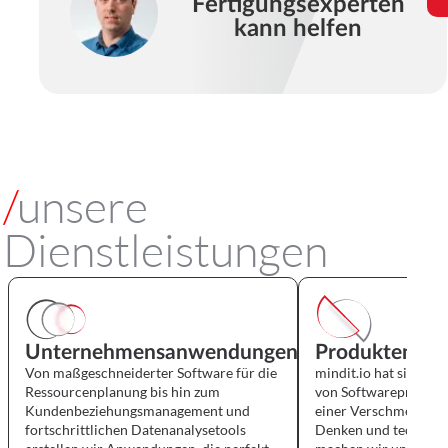
Fertigungsexperten
kann helfen
/
unsere
Dienstleistungen
Unternehmensanwendungen
Produktent
Von maßgeschneiderter Software für die
mindit.io hat sich
Ressourcenplanung bis hin zum
von Softwareproduk
Kundenbeziehungsmanagement und
einer Verschmelz
fortschrittlichen Datenanalysetools
Denken und tech