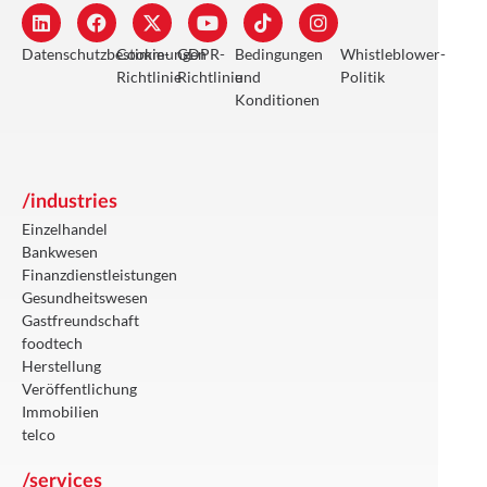
Datenschutzbestimmungen
Cookie-
GDPR-
Bedingungen
Whistleblower-
Richtlinie
Richtlinie
und
Politik
Konditionen
/industries
Einzelhandel
Bankwesen
Finanzdienstleistungen
Gesundheitswesen
Gastfreundschaft
foodtech
Herstellung
Veröffentlichung
Immobilien
telco
/services