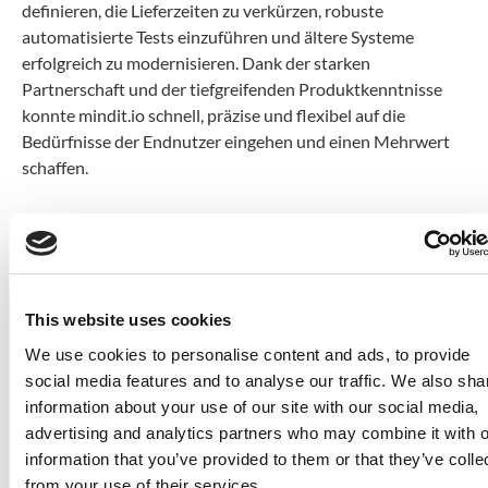
definieren, die Lieferzeiten zu verkürzen, robuste
automatisierte Tests einzuführen und ältere Systeme
erfolgreich zu modernisieren. Dank der starken
Partnerschaft und der tiefgreifenden Produktkenntnisse
konnte mindit.io schnell, präzise und flexibel auf die
Bedürfnisse der Endnutzer eingehen und einen Mehrwert
schaffen.
/
Kundenreferenz
„Das technische Know-how und die kooperative
This website uses cookies
Denkweise von mindit.io haben uns dabei geholfen, einer
sich schnell entwickelnden globalen Zahlungsplattform
We use cookies to personalise content and ads, to provide
Struktur und Skalierbarkeit zu verleihen. Ihre Fähigkeit, sich
social media features and to analyse our traffic. We also sha
schnell anzupassen und das System kontinuierlich zu
information about your use of our site with our social media,
verbessern, war der Schlüssel zu unserem Erfolg.“
advertising and analytics partners who may combine it with o
information that you’ve provided to them or that they’ve colle
– Produktverantwortlicher, globaler Zahlungsdienstleister
from your use of their services.