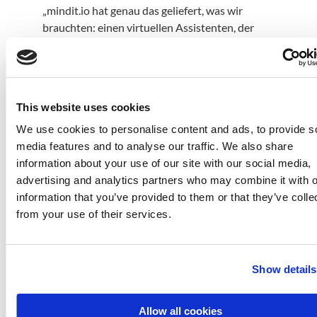
„mindit.io hat genau das geliefert, was wir
brauchten: einen virtuellen Assistenten, der
intelligent, schnell, konform und auf unsere
Marke abgestimmt ist. Das hat unsere digitale
Veranstaltungserfahrung grundlegend
verändert.“
This website uses cookies
– Projektleiter, MCH Group
We use cookies to personalise content and ads, to provide s
media features and to analyse our traffic. We also share
information about your use of our site with our social media,
/
Visuelle Medien und
advertising and analytics partners who may combine it with o
information that you’ve provided to them or that they’ve colle
unterstützende
from your use of their services.
Medien
Live-Demo-Link (auf Anfrage)
Show details
Leistungsbewertungsdiagramme: Vor und nach der
RAG-Optimierung
Allow all cookies
Datenmaskierungs-Workflow: Wie