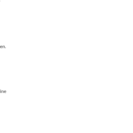
r
en.
ine