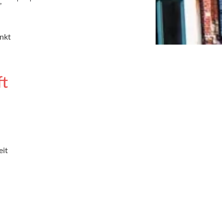
,
unkt
ft
eit