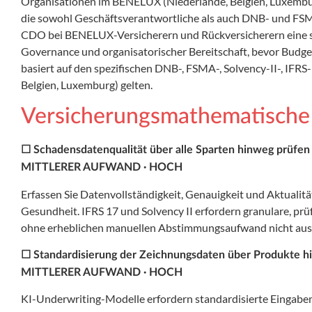
Organisationen im BENELUX (Niederlande, Belgien, Luxembu
die sowohl Geschäftsverantwortliche als auch DNB- und FSM
CDO bei BENELUX-Versicherern und Rückversicherern eine s
Governance und organisatorischer Bereitschaft, bevor Budge
basiert auf den spezifischen DNB-, FSMA-, Solvency-II-, I
Belgien, Luxemburg) gelten.
Versicherungsmathematische 
☐ Schadensdatenqualität über alle Sparten hinweg prüfen
MITTLERER AUFWAND · HOCH
Erfassen Sie Datenvollständigkeit, Genauigkeit und Aktualitä
Gesundheit. IFRS 17 und Solvency II erfordern granulare, pr
ohne erheblichen manuellen Abstimmungsaufwand nicht aus ei
☐ Standardisierung der Zeichnungsdaten über Produkte 
MITTLERER AUFWAND · HOCH
KI-Underwriting-Modelle erfordern standardisierte Eingabem