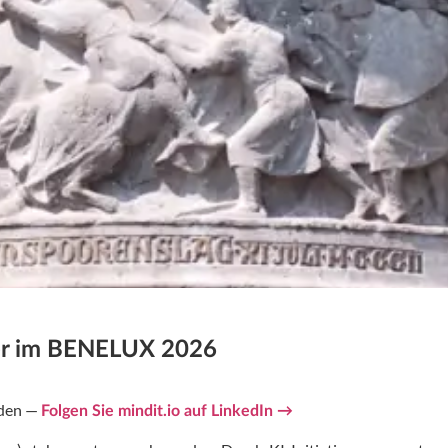
rer im BENELUX 2026
nden —
Folgen Sie mindit.io auf LinkedIn →