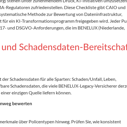
rg) stehen unter zunehmendem Druck, KI-Initiativen umzusetzen
A-Regulatoren zufriedenstellen. Diese Checkliste gibt CAIO und
ystematische Methode zur Bewertung von Dateninfrastruktur,
t für ein KI-Transformationsprogramm freigegeben wird. Jeder P
FRS-17- und DSGVO-Anforderungen, die im BENELUX (Niederlande,
und Schadensdaten-Bereitscha
t der Schadensdaten für alle Sparten: Schaden/Unfall, Leben,
üfbare Schadensdaten, die viele BENELUX-Legacy-Versicherer derz
ner einzigen Quelle liefern können.
hinweg bewerten
erkmale über Policentypen hinweg. Prüfen Sie, wie konsistent