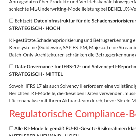
Antragsdaten über Produkte und Vertriebskanäle hinweg erfa
schlechte ML-Underwriting-Modellleistung bei BENELUX-Ver
☐ Echtzeit-Dateninfrastruktur für die Schadenspriorisier
STRATEGISCH · HOCH
KI-gestützte Schadenspriorisierung und Betrugserkennung er
Kernsysteme (Guidewire, SAP FS-PM, Majesco) eine Streamin
Batch-Only-Architekturen schränken die Betrugserkennung a
☐ Data-Governance für IFRS-17- und Solvency-II-Reporti
STRATEGISCH · MITTEL
Sowohl IFRS 17 als auch Solvency II erfordern eine vollständ
Berichten. KI-Modelle, die dieselben Daten verwenden, müss
Lückenanalyse mit Ihrem Aktuarsteam durch, bevor Sie ein M
Regulatorische Compliance-Be
☐ Alle KI-Modelle gemäß EU-KI-Gesetz-Risikorahmen klass